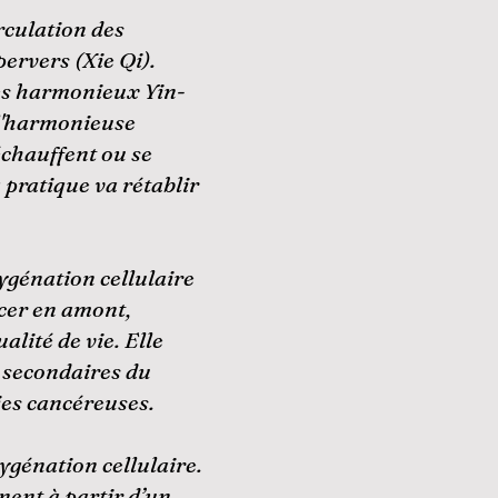
irculation des
pervers (Xie Qi).
nges harmonieux Yin-
 l'harmonieuse
échauffent ou se
a pratique va rétablir
génation cellulaire
ncer en amont,
lité de vie. Elle
s secondaires du
ies cancéreuses.
ygénation cellulaire.
ent à partir d’un