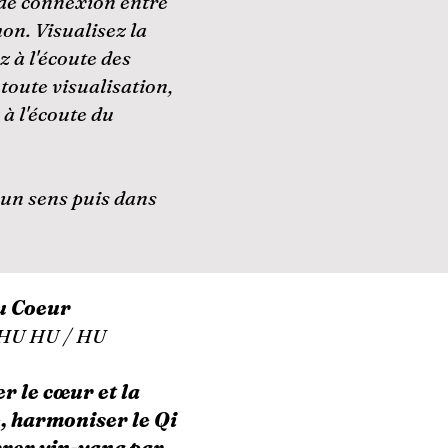
de connexion entre
n. Visualisez la
z à l'écoute des
 toute visualisation,
 à l'écoute du
 un sens puis dans
u Coeur
/ HU HU / HU
ter le cœur et la
, harmoniser le Qi
ibrer yin-yang par