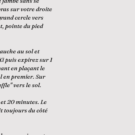
la jambe sans se
ras sur votre droite
grand cercle vers
t, pointe du pied
gauche au sol et
Xi puis expirez sur 1
ant en plaçant le
ol en premier. Sur
ffle" vers le sol.
et 20 minutes. Le
it toujours du côté