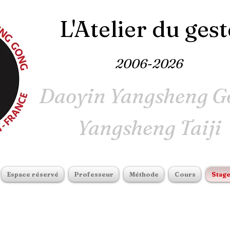
L'Atelier du gest
2006-2026
Daoyin Yangsheng G
Yangsheng Taiji
Espace réservé
Professeur
Méthode
Cours
Stag