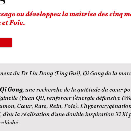
ssage
ou développez la maîtrise des cinq 
 et Foie.
ment du Dr Liu Dong (Ling Gui), Qi Gong de la march
u Qi Gong
, une recherche de la quiétude du cœur pou
iginelle (Yuan Qi), renforcer l'énergie défensive (Wei
umon, Cœur, Rate, Rein, Foie). L'hyperoxygénation 
, d'où la réalisation d'une double inspiration Xi Xi
 relâché.