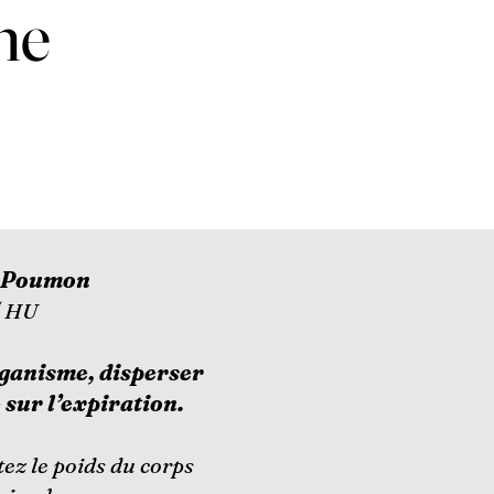
he
 Poumon
/ HU
organisme, disperser
 sur l’expiration.
tez le poids du corps