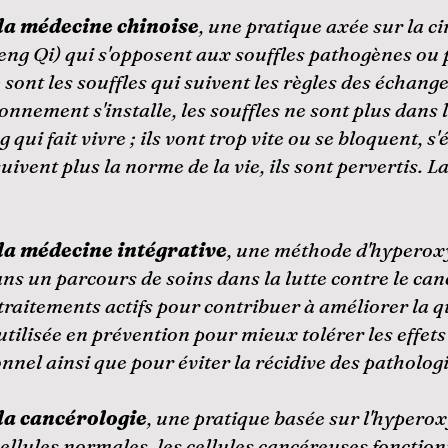
la médecine chinoise
, une pratique axée sur la c
eng Qi) qui s'opposent aux souffles pathogènes ou 
ce sont les souffles qui suivent les règles des écha
onnement s'installe, les souffles ne sont plus dans
ui fait vivre ; ils vont trop vite ou se bloquent, s'
suivent plus la norme de la vie, ils sont pervertis. L
e la médecine intégrative
, une méthode d'hyperoxy
dans un parcours de soins dans la lutte contre le ca
traitements actifs pour contribuer à améliorer la qua
tilisée en prévention pour mieux tolérer les effet
nel ainsi que pour éviter la récidive des patholog
 la cancérologie
, une pratique basée sur l'hyperox
lules normales, les cellules cancéreuses fonctionn