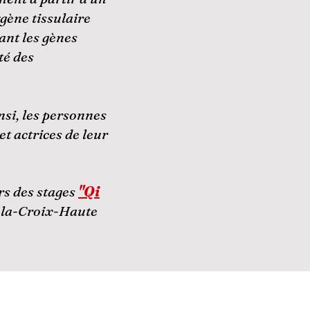
gène tissulaire
nt les gènes
té des
insi, les personnes
t actrices de leur
rs des stages
"Qi
s-la-Croix-Haute