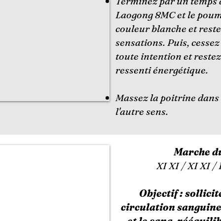
Terminez par un temps 
Laogong 8MC et le poumo
couleur blanche et reste
sensations. Puis, cessez
toute intention et restez
ressenti énergétique.
Massez la poitrine dans
l'autre sens.
Marche d
XI XI / XI XI 
Objectif : sollici
circulation sanguine
et le sang, rééquil