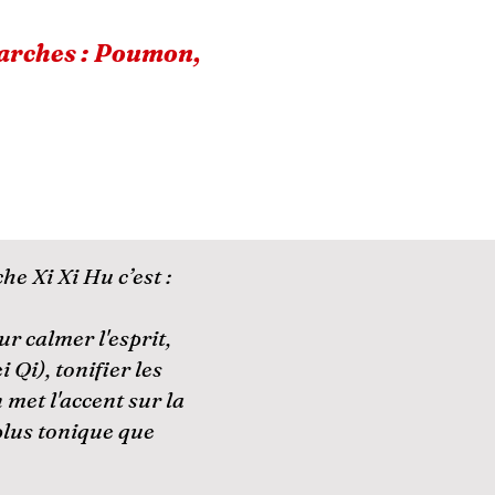
marches : Poumon,
e Xi Xi Hu c’est :
r calmer l'esprit,
 Qi), tonifier les
met l'accent sur la
 plus tonique que