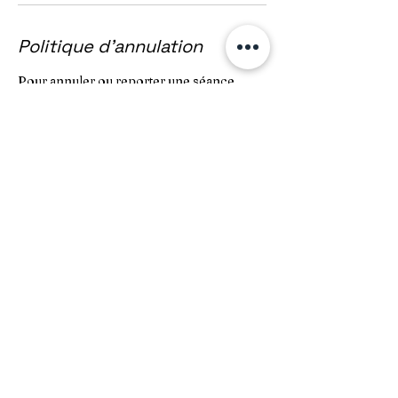
Politique d'annulation
Pour annuler ou reporter une séance,
merci de nous prévenir 24 heures avant.
Coordonnées
+ 06 12 08 12 14
peyruseigt@qigong-sante.net
15 Rue Ornano, 69001 Lyon, France