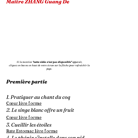
Maître ZHANG Guang De
Si la mention
"cette vidéo n'est pas disponible"
apparait,
cliquez en bas ou en haut de votre écran sur la flèche pour rafraichir la
page.
Première partie
1. Pratiquer au chant du coq
Cœur 1ère forme
2. Le singe blanc offre un fruit
Cœur 1ère forme
3. Cueillir les étoiles
Rate Estomac 1ère forme
4. Le phénix s'installe dans son nid